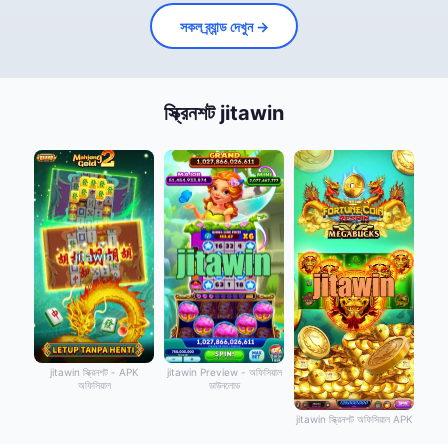
সকল ব্র্যান্ড দেখুন →
স্ক্রিনশট jitawin
jitawin স্ক্রিনশট - APK
jitawin Preview - অফিসিয়াল
অফিসিয়াল
ডাউনলোড
jitawin স্ক্রিনশট অফিসিয়াল APK