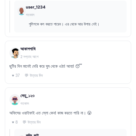
user_1234
গতকাল
পুলিশকে কল করতে পারেন। এর থেকে আর উপায় নেই।
আকাশপাখি
2 সপ্তাহ আগে
ছুটির দিন মানেই দেরি করে ঘুম থেকে ওঠা! আহা! 😴
💬 উত্তর দিন
♥ 37
সেতু_১২৩
গতকাল
অফিসের ওয়াইফাই এত স্লো কেন! কাজ করতে পারি না। 😤
💬 উত্তর দিন
♥ 8
করিম_ভাই