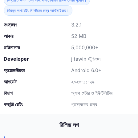
বিভিন্ন অপারেটিং সিস্টেমের জন্য অপ্টিমাইজড।
সংস্করণ
3.2.1
আকার
52 MB
ডাউনলোড
5,000,000+
Developer
jitawin স্টুডিওস
প্রয়োজনীয়তা
Android 6.0+
আপডেট
২০২৩-১১-২৯
বিভাগ
অ্যাপ স্টোর ও ইউটিলিটিজ
কনটেন্ট রেটিং
প্রত্যেকের জন্য
রিলিজ লগ