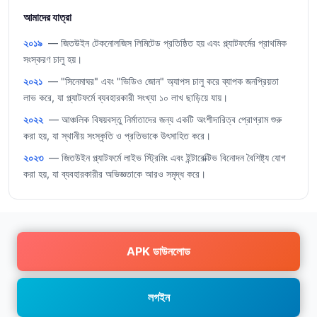
আমাদের যাত্রা
২০১৯
— জিতউইন টেকনোলজিস লিমিটেড প্রতিষ্ঠিত হয় এবং প্ল্যাটফর্মের প্রাথমিক
সংস্করণ চালু হয়।
২০২১
— "সিনেমাঘর" এবং "ভিডিও জোন" অ্যাপস চালু করে ব্যাপক জনপ্রিয়তা
লাভ করে, যা প্ল্যাটফর্মে ব্যবহারকারী সংখ্যা ১০ লাখ ছাড়িয়ে যায়।
২০২২
— আঞ্চলিক বিষয়বস্তু নির্মাতাদের জন্য একটি অংশীদারিত্ব প্রোগ্রাম শুরু
করা হয়, যা স্থানীয় সংস্কৃতি ও প্রতিভাকে উৎসাহিত করে।
২০২৩
— জিতউইন প্ল্যাটফর্মে লাইভ স্ট্রিমিং এবং ইন্টারেক্টিভ বিনোদন বৈশিষ্ট্য যোগ
করা হয়, যা ব্যবহারকারীর অভিজ্ঞতাকে আরও সমৃদ্ধ করে।
APK ডাউনলোড
লগইন