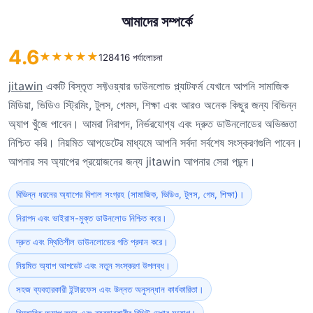
আমাদের সম্পর্কে
4.6
★
★
★
★
★
128416 পর্যালোচনা
jitawin
একটি বিস্তৃত সফ্টওয়্যার ডাউনলোড প্ল্যাটফর্ম যেখানে আপনি সামাজিক
মিডিয়া, ভিডিও স্ট্রিমিং, টুলস, গেমস, শিক্ষা এবং আরও অনেক কিছুর জন্য বিভিন্ন
অ্যাপ খুঁজে পাবেন। আমরা নিরাপদ, নির্ভরযোগ্য এবং দ্রুত ডাউনলোডের অভিজ্ঞতা
নিশ্চিত করি। নিয়মিত আপডেটের মাধ্যমে আপনি সর্বদা সর্বশেষ সংস্করণগুলি পাবেন।
আপনার সব অ্যাপের প্রয়োজনের জন্য jitawin আপনার সেরা পছন্দ।
বিভিন্ন ধরনের অ্যাপের বিশাল সংগ্রহ (সামাজিক, ভিডিও, টুলস, গেম, শিক্ষা)।
নিরাপদ এবং ভাইরাস-মুক্ত ডাউনলোড নিশ্চিত করে।
দ্রুত এবং স্থিতিশীল ডাউনলোডের গতি প্রদান করে।
নিয়মিত অ্যাপ আপডেট এবং নতুন সংস্করণ উপলব্ধ।
সহজ ব্যবহারকারী ইন্টারফেস এবং উন্নত অনুসন্ধান কার্যকারিতা।
বিস্তারিত অ্যাপ তথ্য এবং ব্যবহারকারীর রিভিউ দেখার সুযোগ।