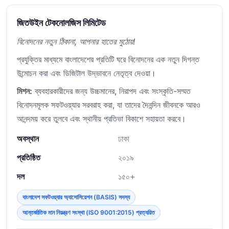
জিতউইন টেকনোলজিস লিমিটেড
বিনোদনের নতুন ঠিকানা, আপনার হাতের মুঠোয়!
প্রযুক্তির মাধ্যমে বাংলাদেশের প্রতিটি ঘরে বিনোদনের এক নতুন দিগন্ত
উন্মোচন করা এবং ডিজিটাল উদ্ভাবনে নেতৃত্ব দেওয়া।
মিশন:
ব্যবহারকারীদের জন্য উচ্চমানের, নিরাপদ এবং সংস্কৃতি-সম্মত
বিনোদনমূলক সফটওয়্যার সরবরাহ করা, যা তাদের দৈনন্দিন জীবনকে আরও
আনন্দময় করে তুলবে এবং স্থানীয় প্রতিভা বিকাশে সহায়তা করবে।
অবস্থান
ঢাকা
প্রতিষ্ঠিত
২০১৯
দল
১৫০+
বাংলাদেশ সফটওয়্যার অ্যাসোসিয়েশন (BASIS) সদস্য
আন্তর্জাতিক মান নিয়ন্ত্রণ সংস্থা (ISO 9001:2015) প্রত্যয়িত