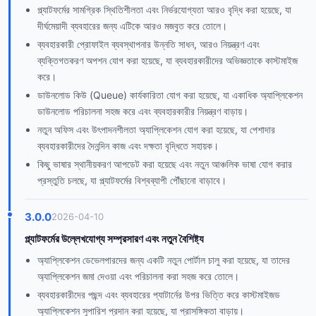
প্ল্যাটফর্মের সামগ্রিক স্থিতিশীলতা এবং নির্ভরযোগ্যতা আরও বৃদ্ধি করা হয়েছে, যা
দীর্ঘমেয়াদী ব্যবহারের জন্য এটিকে আরও মজবুত করে তোলে।
ব্যবহারকারী প্রোফাইল ব্যবস্থাপনার উন্নতি সাধন, আরও নিয়ন্ত্রণ এবং
ব্যক্তিগতকরণ অপশন যোগ করা হয়েছে, যা ব্যবহারকারীদের অভিজ্ঞতাকে কাস্টমাইজ
করে।
ডাউনলোড কিউ (Queue) কার্যকারিতা যোগ করা হয়েছে, যা একাধিক অ্যাপ্লিকেশন
ডাউনলোড পরিচালনা সহজ করে এবং ব্যবহারকারীর নিয়ন্ত্রণ বাড়ায়।
নতুন অফিস এবং উৎপাদনশীলতা অ্যাপ্লিকেশন যোগ করা হয়েছে, যা পেশাদার
ব্যবহারকারীদের দৈনন্দিন কাজ এবং দক্ষতা বৃদ্ধিতে সহায়ক।
কিছু ভাষার স্থানীয়করণ আপডেট করা হয়েছে এবং নতুন আঞ্চলিক ভাষা যোগ করার
প্রস্তুতি চলছে, যা প্ল্যাটফর্মের বিশ্বব্যাপী পৌঁছানো বাড়াবে।
3.0.0
2026-04-10
প্ল্যাটফর্মের উল্লেখযোগ্য সম্প্রসারণ এবং নতুন বৈশিষ্ট্য
অ্যাপ্লিকেশন ডেভেলপারদের জন্য একটি নতুন পোর্টাল চালু করা হয়েছে, যা তাদের
অ্যাপ্লিকেশন জমা দেওয়া এবং পরিচালনা করা সহজ করে তোলে।
ব্যবহারকারীদের পছন্দ এবং ব্যবহারের প্যাটার্নের উপর ভিত্তি করে কাস্টমাইজড
অ্যাপ্লিকেশন সুপারিশ প্রদান করা হয়েছে, যা প্রাসঙ্গিকতা বাড়ায়।