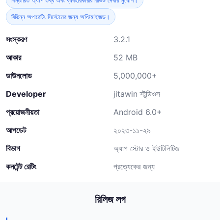
বিভিন্ন অপারেটিং সিস্টেমের জন্য অপ্টিমাইজড।
সংস্করণ
3.2.1
আকার
52 MB
ডাউনলোড
5,000,000+
Developer
jitawin স্টুডিওস
প্রয়োজনীয়তা
Android 6.0+
আপডেট
২০২৩-১১-২৯
বিভাগ
অ্যাপ স্টোর ও ইউটিলিটিজ
কনটেন্ট রেটিং
প্রত্যেকের জন্য
রিলিজ লগ