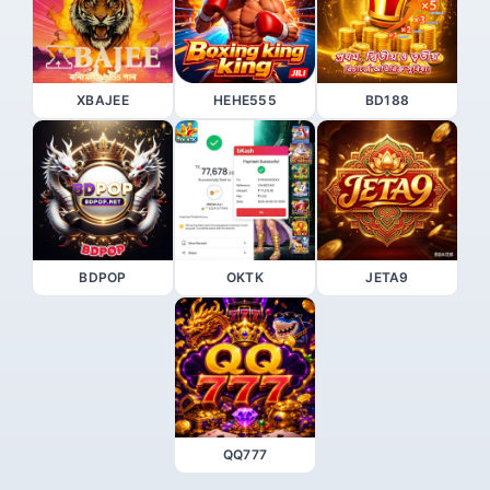
XBAJEE
HEHE555
BD188
BDPOP
OKTK
JETA9
QQ777