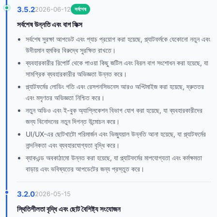
3.5.2
2026-06-12
সর্বশেষ
সর্বশেষ উন্নতি এবং বাগ ফিক্স
সর্বশেষ সুরক্ষা আপডেট এবং প্যাচ প্রয়োগ করা হয়েছে, প্ল্যাটফর্মকে যেকোনো নতুন এবং
উদীয়মান হুমকির বিরুদ্ধে সুরক্ষিত রাখতে।
ব্যবহারকারীর রিপোর্ট থেকে পাওয়া কিছু জটিল এবং বিরল বাগ সংশোধন করা হয়েছে, যা
সামগ্রিক ব্যবহারকারীর অভিজ্ঞতা উন্নত করে।
প্ল্যাটফর্মের লোডিং গতি এবং রেসপনসিভনেস আরও অপ্টিমাইজ করা হয়েছে, দ্রুততর
এবং মসৃণতর অভিজ্ঞতা নিশ্চিত করে।
নতুন অডিও এবং ই-বুক অ্যাপ্লিকেশন বিভাগ যোগ করা হয়েছে, যা ব্যবহারকারীদের
জন্য বিনোদনের নতুন দিগন্ত উন্মোচন করে।
UI/UX-এর ছোটখাটো পরিমার্জন এবং ভিজ্যুয়াল উন্নতি আনা হয়েছে, যা প্ল্যাটফর্মের
নান্দনিকতা এবং ব্যবহারযোগ্যতা বৃদ্ধি করে।
ব্যাকএন্ড অবকাঠামো উন্নত করা হয়েছে, যা প্ল্যাটফর্মের মাপযোগ্যতা এবং কর্মক্ষমতা
বাড়ায় এবং ভবিষ্যতের আপডেটের জন্য প্রস্তুত করে।
3.2.0
2026-05-15
স্থিতিশীলতা বৃদ্ধি এবং ছোট বৈশিষ্ট্য সংযোজন