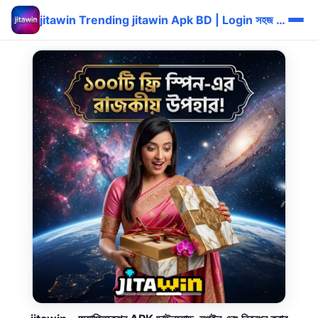
jitawin Trending jitawin Apk BD | Login সহজ Bonus 🔥