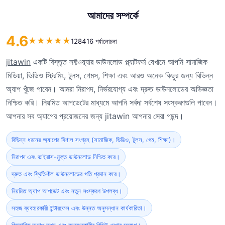
আমাদের সম্পর্কে
4.6
★
★
★
★
★
128416 পর্যালোচনা
jitawin
একটি বিস্তৃত সফ্টওয়্যার ডাউনলোড প্ল্যাটফর্ম যেখানে আপনি সামাজিক
মিডিয়া, ভিডিও স্ট্রিমিং, টুলস, গেমস, শিক্ষা এবং আরও অনেক কিছুর জন্য বিভিন্ন
অ্যাপ খুঁজে পাবেন। আমরা নিরাপদ, নির্ভরযোগ্য এবং দ্রুত ডাউনলোডের অভিজ্ঞতা
নিশ্চিত করি। নিয়মিত আপডেটের মাধ্যমে আপনি সর্বদা সর্বশেষ সংস্করণগুলি পাবেন।
আপনার সব অ্যাপের প্রয়োজনের জন্য jitawin আপনার সেরা পছন্দ।
বিভিন্ন ধরনের অ্যাপের বিশাল সংগ্রহ (সামাজিক, ভিডিও, টুলস, গেম, শিক্ষা)।
নিরাপদ এবং ভাইরাস-মুক্ত ডাউনলোড নিশ্চিত করে।
দ্রুত এবং স্থিতিশীল ডাউনলোডের গতি প্রদান করে।
নিয়মিত অ্যাপ আপডেট এবং নতুন সংস্করণ উপলব্ধ।
সহজ ব্যবহারকারী ইন্টারফেস এবং উন্নত অনুসন্ধান কার্যকারিতা।
বিস্তারিত অ্যাপ তথ্য এবং ব্যবহারকারীর রিভিউ দেখার সুযোগ।