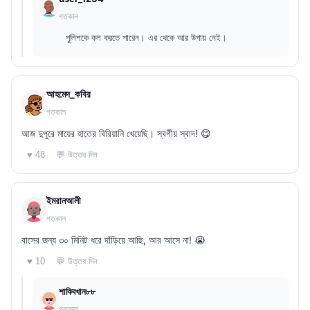
গতকাল
পুলিশকে কল করতে পারেন। এর থেকে আর উপায় নেই।
আহমেদ_কবির
গতকাল
আজ দুপুরে মায়ের হাতের বিরিয়ানি খেয়েছি। স্বর্গীয় স্বাদ! 😋
💬 উত্তর দিন
♥ 48
ইমরানআলী
গতকাল
বাসের জন্য ৩০ মিনিট ধরে দাঁড়িয়ে আছি, আর আসে না! 😭
💬 উত্তর দিন
♥ 10
শাকিবখান৮৮
গতকাল