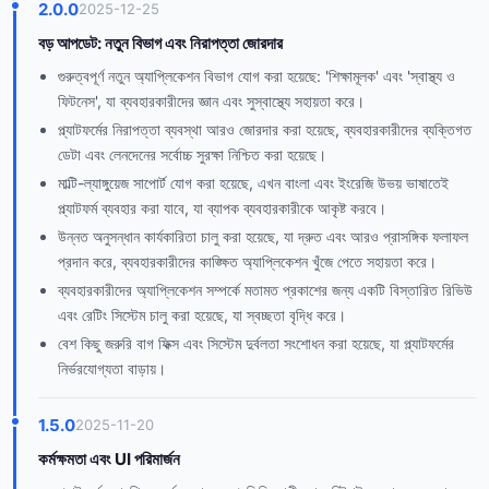
2.0.0
2025-12-25
বড় আপডেট: নতুন বিভাগ এবং নিরাপত্তা জোরদার
গুরুত্বপূর্ণ নতুন অ্যাপ্লিকেশন বিভাগ যোগ করা হয়েছে: 'শিক্ষামূলক' এবং 'স্বাস্থ্য ও
ফিটনেস', যা ব্যবহারকারীদের জ্ঞান এবং সুস্বাস্থ্যে সহায়তা করে।
প্ল্যাটফর্মের নিরাপত্তা ব্যবস্থা আরও জোরদার করা হয়েছে, ব্যবহারকারীদের ব্যক্তিগত
ডেটা এবং লেনদেনের সর্বোচ্চ সুরক্ষা নিশ্চিত করা হয়েছে।
মাল্টি-ল্যাঙ্গুয়েজ সাপোর্ট যোগ করা হয়েছে, এখন বাংলা এবং ইংরেজি উভয় ভাষাতেই
প্ল্যাটফর্ম ব্যবহার করা যাবে, যা ব্যাপক ব্যবহারকারীকে আকৃষ্ট করবে।
উন্নত অনুসন্ধান কার্যকারিতা চালু করা হয়েছে, যা দ্রুত এবং আরও প্রাসঙ্গিক ফলাফল
প্রদান করে, ব্যবহারকারীদের কাঙ্ক্ষিত অ্যাপ্লিকেশন খুঁজে পেতে সহায়তা করে।
ব্যবহারকারীদের অ্যাপ্লিকেশন সম্পর্কে মতামত প্রকাশের জন্য একটি বিস্তারিত রিভিউ
এবং রেটিং সিস্টেম চালু করা হয়েছে, যা স্বচ্ছতা বৃদ্ধি করে।
বেশ কিছু জরুরি বাগ ফিক্স এবং সিস্টেম দুর্বলতা সংশোধন করা হয়েছে, যা প্ল্যাটফর্মের
নির্ভরযোগ্যতা বাড়ায়।
1.5.0
2025-11-20
কর্মক্ষমতা এবং UI পরিমার্জন