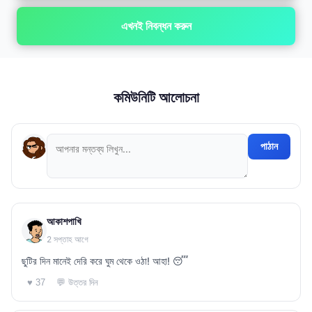
এখনই নিবন্ধন করুন
কমিউনিটি আলোচনা
পাঠান
আকাশপাখি
2 সপ্তাহ আগে
ছুটির দিন মানেই দেরি করে ঘুম থেকে ওঠা! আহা! 😴
💬 উত্তর দিন
♥ 37