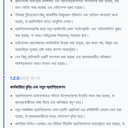
প্ল্যাটফর্মের সামগ্রিক কর্মক্ষমতা এবং প্রতিক্রিয়াশীলতা অপ্টিমাইজ করা হয়েছে, যার
ফলে লোডিং সময় কমেছে এবং নেভিগেশন দ্রুত হয়েছে।
ইউজার ইন্টারফেসে কিছু আকর্ষণীয় ভিজ্যুয়াল পরিবর্তন এবং আইকন আপডেট আনা
হয়েছে, যা প্ল্যাটফর্মকে আরও আধুনিক দেখায়।
অ্যাপ্লিকেশনগুলির জন্য নতুন ক্যাটাগরি যেমন 'ফটোগ্রাফি' এবং 'লাইফস্টাইল' যুক্ত
করা হয়েছে, যা আরও বৈচিত্র্যময় বিষয়বস্তু সরবরাহ করে।
ডাউনলোড ম্যানেজারের কার্যকারিতা উন্নত করা হয়েছে, যার মধ্যে পজ, রিজুম এবং
স্বয়ংক্রিয় পুনরায় চেষ্টা করার অপশন অন্তর্ভুক্ত।
বেশ কিছু ছোটখাটো ত্রুটি সংশোধন করা হয়েছে এবং ব্যবহারকারীর অভিজ্ঞতা
সামগ্রিকভাবে আরও উন্নত করা হয়েছে।
1.2.0
2025-10-10
কার্যকারিতা বৃদ্ধি এবং নতুন অ্যাপ্লিকেশন
অ্যাপ্লিকেশন ডাউনলোডের গতিতে উল্লেখযোগ্য উন্নতি সাধন করা হয়েছে, যা
ব্যবহারকারীদের সময় বাঁচায় এবং অভিজ্ঞতা মসৃণ করে।
নতুন সামাজিক অ্যাপ্লিকেশন যেমন চ্যাটিং প্ল্যাটফর্ম এবং কমিউনিটি ফোরাম যোগ করা
হয়েছে, যা ব্যবহারকারীদের মধ্যে যোগাযোগ বৃদ্ধি করে।
জনপ্রিয় ভিডিও প্লেয়ার এবং মিডিয়া স্ট্রিমিং অ্যাপ্লিকেশন অন্তর্ভুক্ত করা হয়েছে, যা