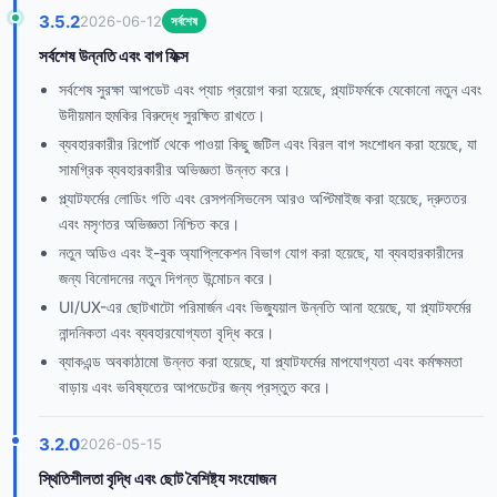
3.5.2
2026-06-12
সর্বশেষ
সর্বশেষ উন্নতি এবং বাগ ফিক্স
সর্বশেষ সুরক্ষা আপডেট এবং প্যাচ প্রয়োগ করা হয়েছে, প্ল্যাটফর্মকে যেকোনো নতুন এবং
উদীয়মান হুমকির বিরুদ্ধে সুরক্ষিত রাখতে।
ব্যবহারকারীর রিপোর্ট থেকে পাওয়া কিছু জটিল এবং বিরল বাগ সংশোধন করা হয়েছে, যা
সামগ্রিক ব্যবহারকারীর অভিজ্ঞতা উন্নত করে।
প্ল্যাটফর্মের লোডিং গতি এবং রেসপনসিভনেস আরও অপ্টিমাইজ করা হয়েছে, দ্রুততর
এবং মসৃণতর অভিজ্ঞতা নিশ্চিত করে।
নতুন অডিও এবং ই-বুক অ্যাপ্লিকেশন বিভাগ যোগ করা হয়েছে, যা ব্যবহারকারীদের
জন্য বিনোদনের নতুন দিগন্ত উন্মোচন করে।
UI/UX-এর ছোটখাটো পরিমার্জন এবং ভিজ্যুয়াল উন্নতি আনা হয়েছে, যা প্ল্যাটফর্মের
নান্দনিকতা এবং ব্যবহারযোগ্যতা বৃদ্ধি করে।
ব্যাকএন্ড অবকাঠামো উন্নত করা হয়েছে, যা প্ল্যাটফর্মের মাপযোগ্যতা এবং কর্মক্ষমতা
বাড়ায় এবং ভবিষ্যতের আপডেটের জন্য প্রস্তুত করে।
3.2.0
2026-05-15
স্থিতিশীলতা বৃদ্ধি এবং ছোট বৈশিষ্ট্য সংযোজন