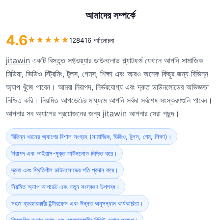
আমাদের সম্পর্কে
4.6
★
★
★
★
★
128416 পর্যালোচনা
jitawin
একটি বিস্তৃত সফ্টওয়্যার ডাউনলোড প্ল্যাটফর্ম যেখানে আপনি সামাজিক
মিডিয়া, ভিডিও স্ট্রিমিং, টুলস, গেমস, শিক্ষা এবং আরও অনেক কিছুর জন্য বিভিন্ন
অ্যাপ খুঁজে পাবেন। আমরা নিরাপদ, নির্ভরযোগ্য এবং দ্রুত ডাউনলোডের অভিজ্ঞতা
নিশ্চিত করি। নিয়মিত আপডেটের মাধ্যমে আপনি সর্বদা সর্বশেষ সংস্করণগুলি পাবেন।
আপনার সব অ্যাপের প্রয়োজনের জন্য jitawin আপনার সেরা পছন্দ।
বিভিন্ন ধরনের অ্যাপের বিশাল সংগ্রহ (সামাজিক, ভিডিও, টুলস, গেম, শিক্ষা)।
নিরাপদ এবং ভাইরাস-মুক্ত ডাউনলোড নিশ্চিত করে।
দ্রুত এবং স্থিতিশীল ডাউনলোডের গতি প্রদান করে।
নিয়মিত অ্যাপ আপডেট এবং নতুন সংস্করণ উপলব্ধ।
সহজ ব্যবহারকারী ইন্টারফেস এবং উন্নত অনুসন্ধান কার্যকারিতা।
বিস্তারিত অ্যাপ তথ্য এবং ব্যবহারকারীর রিভিউ দেখার সুযোগ।