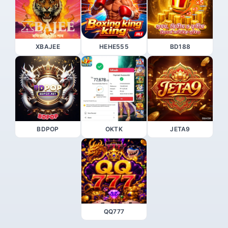
XBAJEE
HEHE555
BD188
BDPOP
OKTK
JETA9
QQ777