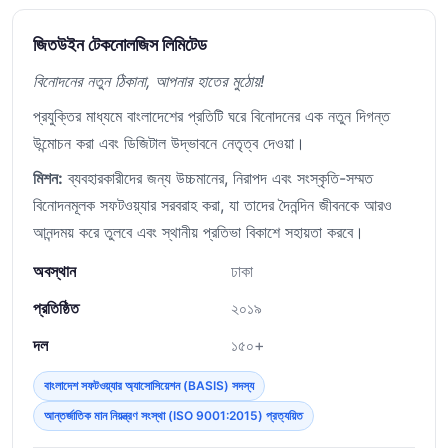
জিতউইন টেকনোলজিস লিমিটেড
বিনোদনের নতুন ঠিকানা, আপনার হাতের মুঠোয়!
প্রযুক্তির মাধ্যমে বাংলাদেশের প্রতিটি ঘরে বিনোদনের এক নতুন দিগন্ত
উন্মোচন করা এবং ডিজিটাল উদ্ভাবনে নেতৃত্ব দেওয়া।
মিশন:
ব্যবহারকারীদের জন্য উচ্চমানের, নিরাপদ এবং সংস্কৃতি-সম্মত
বিনোদনমূলক সফটওয়্যার সরবরাহ করা, যা তাদের দৈনন্দিন জীবনকে আরও
আনন্দময় করে তুলবে এবং স্থানীয় প্রতিভা বিকাশে সহায়তা করবে।
অবস্থান
ঢাকা
প্রতিষ্ঠিত
২০১৯
দল
১৫০+
বাংলাদেশ সফটওয়্যার অ্যাসোসিয়েশন (BASIS) সদস্য
আন্তর্জাতিক মান নিয়ন্ত্রণ সংস্থা (ISO 9001:2015) প্রত্যয়িত