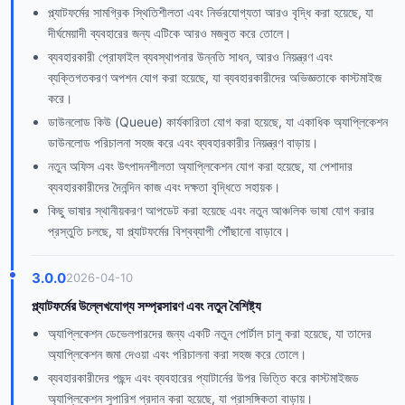
প্ল্যাটফর্মের সামগ্রিক স্থিতিশীলতা এবং নির্ভরযোগ্যতা আরও বৃদ্ধি করা হয়েছে, যা
দীর্ঘমেয়াদী ব্যবহারের জন্য এটিকে আরও মজবুত করে তোলে।
ব্যবহারকারী প্রোফাইল ব্যবস্থাপনার উন্নতি সাধন, আরও নিয়ন্ত্রণ এবং
ব্যক্তিগতকরণ অপশন যোগ করা হয়েছে, যা ব্যবহারকারীদের অভিজ্ঞতাকে কাস্টমাইজ
করে।
ডাউনলোড কিউ (Queue) কার্যকারিতা যোগ করা হয়েছে, যা একাধিক অ্যাপ্লিকেশন
ডাউনলোড পরিচালনা সহজ করে এবং ব্যবহারকারীর নিয়ন্ত্রণ বাড়ায়।
নতুন অফিস এবং উৎপাদনশীলতা অ্যাপ্লিকেশন যোগ করা হয়েছে, যা পেশাদার
ব্যবহারকারীদের দৈনন্দিন কাজ এবং দক্ষতা বৃদ্ধিতে সহায়ক।
কিছু ভাষার স্থানীয়করণ আপডেট করা হয়েছে এবং নতুন আঞ্চলিক ভাষা যোগ করার
প্রস্তুতি চলছে, যা প্ল্যাটফর্মের বিশ্বব্যাপী পৌঁছানো বাড়াবে।
3.0.0
2026-04-10
প্ল্যাটফর্মের উল্লেখযোগ্য সম্প্রসারণ এবং নতুন বৈশিষ্ট্য
অ্যাপ্লিকেশন ডেভেলপারদের জন্য একটি নতুন পোর্টাল চালু করা হয়েছে, যা তাদের
অ্যাপ্লিকেশন জমা দেওয়া এবং পরিচালনা করা সহজ করে তোলে।
ব্যবহারকারীদের পছন্দ এবং ব্যবহারের প্যাটার্নের উপর ভিত্তি করে কাস্টমাইজড
অ্যাপ্লিকেশন সুপারিশ প্রদান করা হয়েছে, যা প্রাসঙ্গিকতা বাড়ায়।