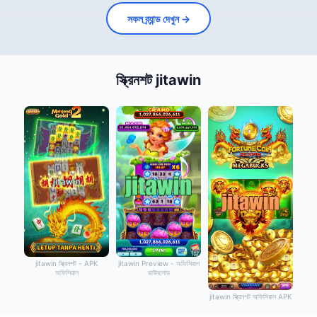
সকল ব্র্যান্ড দেখুন →
স্ক্রিনশট jitawin
jitawin স্ক্রিনশট - APK
jitawin Preview - অফিসিয়াল
অফিসিয়াল
ডাউনলোড
jitawin স্ক্রিনশট অফিসিয়াল APK