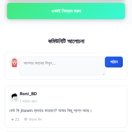
এখনই নিবন্ধন করুন
কমিউনিটি আলোচনা
পাঠান
Roni_BD
1 সপ্তাহ আগে
কেউ কি jitawin ব্যবহার করেছেন? আমার কিছু প্রশ্ন আছে।
💬 উত্তর দিন
♥ 23