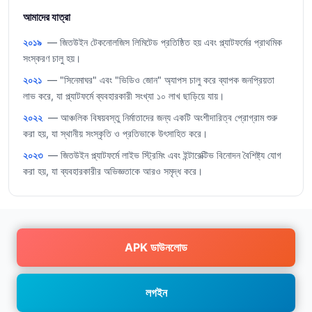
আমাদের যাত্রা
২০১৯
— জিতউইন টেকনোলজিস লিমিটেড প্রতিষ্ঠিত হয় এবং প্ল্যাটফর্মের প্রাথমিক
সংস্করণ চালু হয়।
২০২১
— "সিনেমাঘর" এবং "ভিডিও জোন" অ্যাপস চালু করে ব্যাপক জনপ্রিয়তা
লাভ করে, যা প্ল্যাটফর্মে ব্যবহারকারী সংখ্যা ১০ লাখ ছাড়িয়ে যায়।
২০২২
— আঞ্চলিক বিষয়বস্তু নির্মাতাদের জন্য একটি অংশীদারিত্ব প্রোগ্রাম শুরু
করা হয়, যা স্থানীয় সংস্কৃতি ও প্রতিভাকে উৎসাহিত করে।
২০২৩
— জিতউইন প্ল্যাটফর্মে লাইভ স্ট্রিমিং এবং ইন্টারেক্টিভ বিনোদন বৈশিষ্ট্য যোগ
করা হয়, যা ব্যবহারকারীর অভিজ্ঞতাকে আরও সমৃদ্ধ করে।
APK ডাউনলোড
লগইন