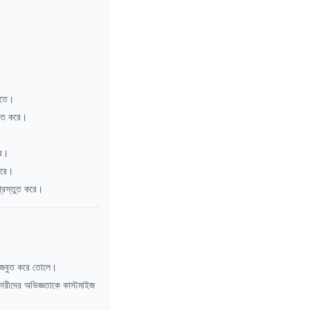
াখতে।
্নত করে।
রে।
করে।
প্রস্তুত করে।
রও মজবুত করে তোলে।
কারীদের অভিজ্ঞতাকে কাস্টমাইজ