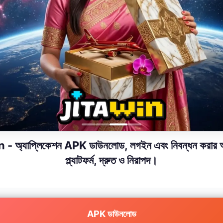
 - অ্যাপ্লিকেশন APK ডাউনলোড, লগইন এবং নিবন্ধন করার অ
প্ল্যাটফর্ম, দ্রুত ও নিরাপদ।
APK ডাউনলোড