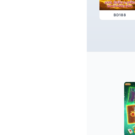
BD188