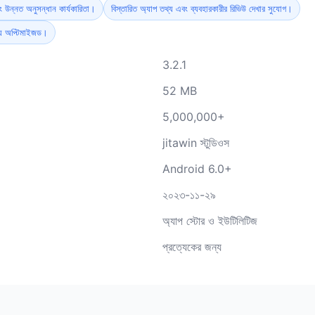
ং উন্নত অনুসন্ধান কার্যকারিতা।
বিস্তারিত অ্যাপ তথ্য এবং ব্যবহারকারীর রিভিউ দেখার সুযোগ।
ন্য অপ্টিমাইজড।
3.2.1
52 MB
5,000,000+
jitawin স্টুডিওস
Android 6.0+
২০২৩-১১-২৯
অ্যাপ স্টোর ও ইউটিলিটিজ
প্রত্যেকের জন্য