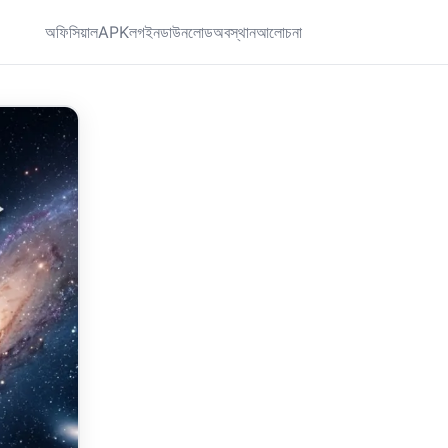
অফিসিয়াল
APK
লগইন
ডাউনলোড
অবস্থান
আলোচনা