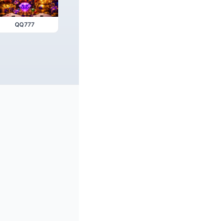
QQ777