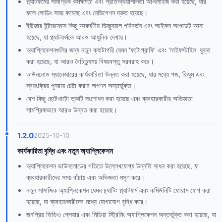
প্ল্যাটফর্মের সামগ্রিক কর্মক্ষমতা এবং প্রতিক্রিয়াশীলতা অপ্টিমাইজ করা হয়েছে, যার
ফলে লোডিং সময় কমেছে এবং নেভিগেশন দ্রুত হয়েছে।
ইউজার ইন্টারফেসে কিছু আকর্ষণীয় ভিজ্যুয়াল পরিবর্তন এবং আইকন আপডেট আনা
হয়েছে, যা প্ল্যাটফর্মকে আরও আধুনিক দেখায়।
অ্যাপ্লিকেশনগুলির জন্য নতুন ক্যাটাগরি যেমন 'ফটোগ্রাফি' এবং 'লাইফস্টাইল' যুক্ত
করা হয়েছে, যা আরও বৈচিত্র্যময় বিষয়বস্তু সরবরাহ করে।
ডাউনলোড ম্যানেজারের কার্যকারিতা উন্নত করা হয়েছে, যার মধ্যে পজ, রিজুম এবং
স্বয়ংক্রিয় পুনরায় চেষ্টা করার অপশন অন্তর্ভুক্ত।
বেশ কিছু ছোটখাটো ত্রুটি সংশোধন করা হয়েছে এবং ব্যবহারকারীর অভিজ্ঞতা
সামগ্রিকভাবে আরও উন্নত করা হয়েছে।
1.2.0
2025-10-10
কার্যকারিতা বৃদ্ধি এবং নতুন অ্যাপ্লিকেশন
অ্যাপ্লিকেশন ডাউনলোডের গতিতে উল্লেখযোগ্য উন্নতি সাধন করা হয়েছে, যা
ব্যবহারকারীদের সময় বাঁচায় এবং অভিজ্ঞতা মসৃণ করে।
নতুন সামাজিক অ্যাপ্লিকেশন যেমন চ্যাটিং প্ল্যাটফর্ম এবং কমিউনিটি ফোরাম যোগ করা
হয়েছে, যা ব্যবহারকারীদের মধ্যে যোগাযোগ বৃদ্ধি করে।
জনপ্রিয় ভিডিও প্লেয়ার এবং মিডিয়া স্ট্রিমিং অ্যাপ্লিকেশন অন্তর্ভুক্ত করা হয়েছে, যা