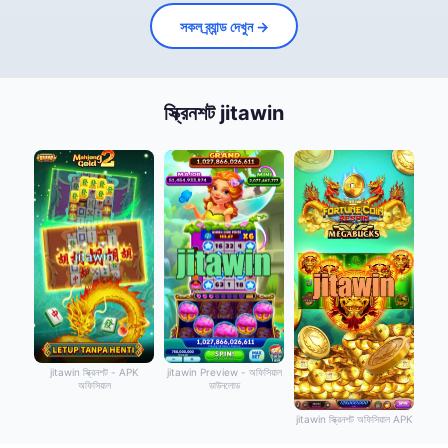
সকল ব্র্যান্ড দেখুন →
স্ক্রিনশট jitawin
jitawin স্ক্রিনশট - APK
jitawin Preview - অফিসিয়াল
অফিসিয়াল
ডাউনলোড
jitawin স্ক্রিনশট অফিসিয়াল APK