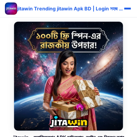
jitawin Trending jitawin Apk BD | Login সহজ Bonus 🔥