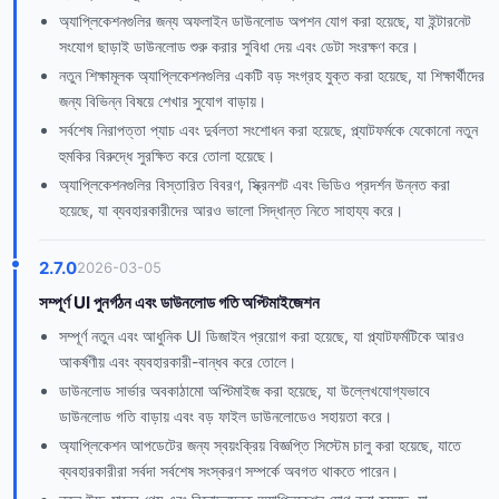
অ্যাপ্লিকেশনগুলির জন্য অফলাইন ডাউনলোড অপশন যোগ করা হয়েছে, যা ইন্টারনেট
সংযোগ ছাড়াই ডাউনলোড শুরু করার সুবিধা দেয় এবং ডেটা সংরক্ষণ করে।
নতুন শিক্ষামূলক অ্যাপ্লিকেশনগুলির একটি বড় সংগ্রহ যুক্ত করা হয়েছে, যা শিক্ষার্থীদের
জন্য বিভিন্ন বিষয়ে শেখার সুযোগ বাড়ায়।
সর্বশেষ নিরাপত্তা প্যাচ এবং দুর্বলতা সংশোধন করা হয়েছে, প্ল্যাটফর্মকে যেকোনো নতুন
হুমকির বিরুদ্ধে সুরক্ষিত করে তোলা হয়েছে।
অ্যাপ্লিকেশনগুলির বিস্তারিত বিবরণ, স্ক্রিনশট এবং ভিডিও প্রদর্শন উন্নত করা
হয়েছে, যা ব্যবহারকারীদের আরও ভালো সিদ্ধান্ত নিতে সাহায্য করে।
2.7.0
2026-03-05
সম্পূর্ণ UI পুনর্গঠন এবং ডাউনলোড গতি অপ্টিমাইজেশন
সম্পূর্ণ নতুন এবং আধুনিক UI ডিজাইন প্রয়োগ করা হয়েছে, যা প্ল্যাটফর্মটিকে আরও
আকর্ষণীয় এবং ব্যবহারকারী-বান্ধব করে তোলে।
ডাউনলোড সার্ভার অবকাঠামো অপ্টিমাইজ করা হয়েছে, যা উল্লেখযোগ্যভাবে
ডাউনলোড গতি বাড়ায় এবং বড় ফাইল ডাউনলোডেও সহায়তা করে।
অ্যাপ্লিকেশন আপডেটের জন্য স্বয়ংক্রিয় বিজ্ঞপ্তি সিস্টেম চালু করা হয়েছে, যাতে
ব্যবহারকারীরা সর্বদা সর্বশেষ সংস্করণ সম্পর্কে অবগত থাকতে পারেন।