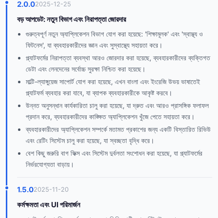
2.0.0
2025-12-25
বড় আপডেট: নতুন বিভাগ এবং নিরাপত্তা জোরদার
গুরুত্বপূর্ণ নতুন অ্যাপ্লিকেশন বিভাগ যোগ করা হয়েছে: 'শিক্ষামূলক' এবং 'স্বাস্থ্য ও
ফিটনেস', যা ব্যবহারকারীদের জ্ঞান এবং সুস্বাস্থ্যে সহায়তা করে।
প্ল্যাটফর্মের নিরাপত্তা ব্যবস্থা আরও জোরদার করা হয়েছে, ব্যবহারকারীদের ব্যক্তিগত
ডেটা এবং লেনদেনের সর্বোচ্চ সুরক্ষা নিশ্চিত করা হয়েছে।
মাল্টি-ল্যাঙ্গুয়েজ সাপোর্ট যোগ করা হয়েছে, এখন বাংলা এবং ইংরেজি উভয় ভাষাতেই
প্ল্যাটফর্ম ব্যবহার করা যাবে, যা ব্যাপক ব্যবহারকারীকে আকৃষ্ট করবে।
উন্নত অনুসন্ধান কার্যকারিতা চালু করা হয়েছে, যা দ্রুত এবং আরও প্রাসঙ্গিক ফলাফল
প্রদান করে, ব্যবহারকারীদের কাঙ্ক্ষিত অ্যাপ্লিকেশন খুঁজে পেতে সহায়তা করে।
ব্যবহারকারীদের অ্যাপ্লিকেশন সম্পর্কে মতামত প্রকাশের জন্য একটি বিস্তারিত রিভিউ
এবং রেটিং সিস্টেম চালু করা হয়েছে, যা স্বচ্ছতা বৃদ্ধি করে।
বেশ কিছু জরুরি বাগ ফিক্স এবং সিস্টেম দুর্বলতা সংশোধন করা হয়েছে, যা প্ল্যাটফর্মের
নির্ভরযোগ্যতা বাড়ায়।
1.5.0
2025-11-20
কর্মক্ষমতা এবং UI পরিমার্জন