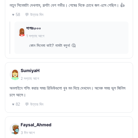
নতুন সিনেমাটা দেখলাম, গল্পটা বেশ গভীর। শেষের দিকে চোখে জল এসে গেছিল। 👍
💬 উত্তর দিন
♥ 58
সাগর২০০০
1 সপ্তাহ আগে
কোন সিনেমা ভাই? নামটা বলুন! 🤔
SumiyaH
2 সপ্তাহ আগে
অনলাইনে শপিং করার সময় রিভিউগুলো খুব মন দিয়ে দেখবেন। অনেক সময় ভুল জিনিস
চলে আসে।
💬 উত্তর দিন
♥ 82
Faysal_Ahmed
3 দিন আগে