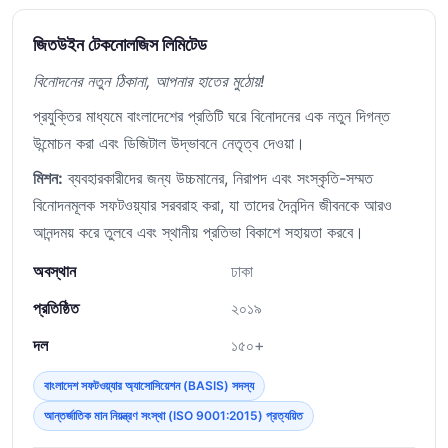
জিতউইন টেকনোলজিস লিমিটেড
বিনোদনের নতুন ঠিকানা, আপনার হাতের মুঠোয়!
প্রযুক্তির মাধ্যমে বাংলাদেশের প্রতিটি ঘরে বিনোদনের এক নতুন দিগন্ত
উন্মোচন করা এবং ডিজিটাল উদ্ভাবনে নেতৃত্ব দেওয়া।
মিশন:
ব্যবহারকারীদের জন্য উচ্চমানের, নিরাপদ এবং সংস্কৃতি-সম্মত
বিনোদনমূলক সফটওয়্যার সরবরাহ করা, যা তাদের দৈনন্দিন জীবনকে আরও
আনন্দময় করে তুলবে এবং স্থানীয় প্রতিভা বিকাশে সহায়তা করবে।
অবস্থান
ঢাকা
প্রতিষ্ঠিত
২০১৯
দল
১৫০+
বাংলাদেশ সফটওয়্যার অ্যাসোসিয়েশন (BASIS) সদস্য
আন্তর্জাতিক মান নিয়ন্ত্রণ সংস্থা (ISO 9001:2015) প্রত্যয়িত