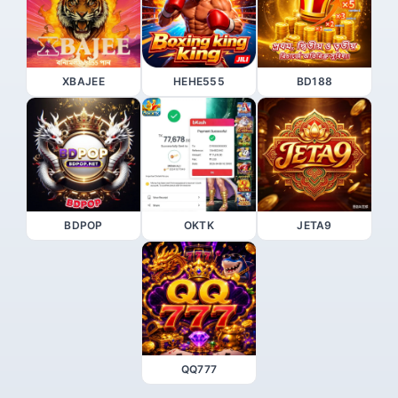
XBAJEE
HEHE555
BD188
BDPOP
OKTK
JETA9
QQ777