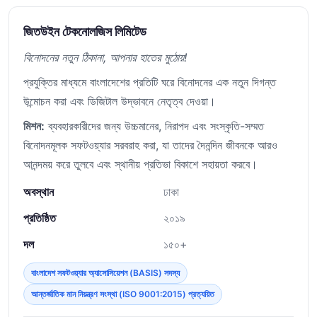
জিতউইন টেকনোলজিস লিমিটেড
বিনোদনের নতুন ঠিকানা, আপনার হাতের মুঠোয়!
প্রযুক্তির মাধ্যমে বাংলাদেশের প্রতিটি ঘরে বিনোদনের এক নতুন দিগন্ত
উন্মোচন করা এবং ডিজিটাল উদ্ভাবনে নেতৃত্ব দেওয়া।
মিশন:
ব্যবহারকারীদের জন্য উচ্চমানের, নিরাপদ এবং সংস্কৃতি-সম্মত
বিনোদনমূলক সফটওয়্যার সরবরাহ করা, যা তাদের দৈনন্দিন জীবনকে আরও
আনন্দময় করে তুলবে এবং স্থানীয় প্রতিভা বিকাশে সহায়তা করবে।
অবস্থান
ঢাকা
প্রতিষ্ঠিত
২০১৯
দল
১৫০+
বাংলাদেশ সফটওয়্যার অ্যাসোসিয়েশন (BASIS) সদস্য
আন্তর্জাতিক মান নিয়ন্ত্রণ সংস্থা (ISO 9001:2015) প্রত্যয়িত