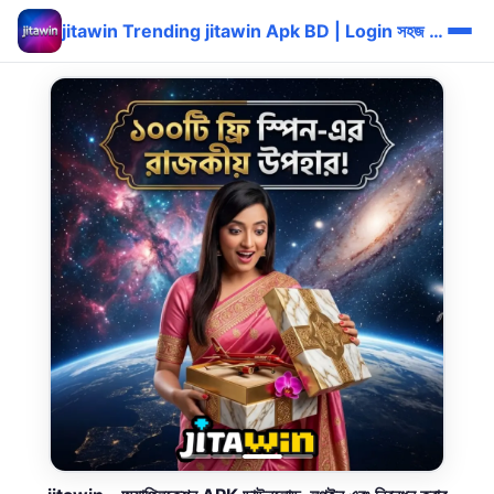
jitawin Trending jitawin Apk BD | Login সহজ Bonus 🔥