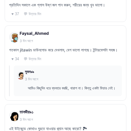
প্রতিদিন সকালে এক গ্লাস উষ্ণ জল পান করুন, শরীরের জন্য খুব ভালো।
💬 উত্তর দিন
♥ 37
Faysal_Ahmed
3 দিন আগে
গতকাল jitawin ডাউনলোড করে দেখলাম, বেশ ভালো লাগছে। ইন্টারফেসটা সহজ।
💬 উত্তর দিন
♥ 34
সুমন৯৯
3 দিন আগে
আমিও কিছুদিন ধরে ব্যবহার করছি, খারাপ না। কিন্তু একটা ফিচার নেই।
তানভীর৯১
3 দিন আগে
এই উইকেন্ডে কোথাও ঘুরতে যাওয়ার প্ল্যান আছে কারো? 🏞️