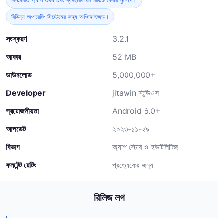
বিভিন্ন অপারেটিং সিস্টেমের জন্য অপ্টিমাইজড।
সংস্করণ
3.2.1
আকার
52 MB
ডাউনলোড
5,000,000+
Developer
jitawin স্টুডিওস
প্রয়োজনীয়তা
Android 6.0+
আপডেট
২০২৩-১১-২৯
বিভাগ
অ্যাপ স্টোর ও ইউটিলিটিজ
কনটেন্ট রেটিং
প্রত্যেকের জন্য
রিলিজ লগ