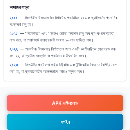
আমাদের যাত্রা
২০১৯
— জিতউইন টেকনোলজিস লিমিটেড প্রতিষ্ঠিত হয় এবং প্ল্যাটফর্মের প্রাথমিক
সংস্করণ চালু হয়।
২০২১
— "সিনেমাঘর" এবং "ভিডিও জোন" অ্যাপস চালু করে ব্যাপক জনপ্রিয়তা
লাভ করে, যা প্ল্যাটফর্মে ব্যবহারকারী সংখ্যা ১০ লাখ ছাড়িয়ে যায়।
২০২২
— আঞ্চলিক বিষয়বস্তু নির্মাতাদের জন্য একটি অংশীদারিত্ব প্রোগ্রাম শুরু
করা হয়, যা স্থানীয় সংস্কৃতি ও প্রতিভাকে উৎসাহিত করে।
২০২৩
— জিতউইন প্ল্যাটফর্মে লাইভ স্ট্রিমিং এবং ইন্টারেক্টিভ বিনোদন বৈশিষ্ট্য যোগ
করা হয়, যা ব্যবহারকারীর অভিজ্ঞতাকে আরও সমৃদ্ধ করে।
APK ডাউনলোড
লগইন