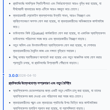
প্ল্যাটফর্মের সামগ্রিক স্থিতিশীলতা এবং নির্ভরযোগ্যতা আরও বৃদ্ধি করা হয়েছে, যা
দীর্ঘমেয়াদী ব্যবহারের জন্য এটিকে আরও মজবুত করে তোলে।
ব্যবহারকারী প্রোফাইল ব্যবস্থাপনার উন্নতি সাধন, আরও নিয়ন্ত্রণ এবং
ব্যক্তিগতকরণ অপশন যোগ করা হয়েছে, যা ব্যবহারকারীদের অভিজ্ঞতাকে কাস্টমাইজ
করে।
ডাউনলোড কিউ (Queue) কার্যকারিতা যোগ করা হয়েছে, যা একাধিক অ্যাপ্লিকেশন
ডাউনলোড পরিচালনা সহজ করে এবং ব্যবহারকারীর নিয়ন্ত্রণ বাড়ায়।
নতুন অফিস এবং উৎপাদনশীলতা অ্যাপ্লিকেশন যোগ করা হয়েছে, যা পেশাদার
ব্যবহারকারীদের দৈনন্দিন কাজ এবং দক্ষতা বৃদ্ধিতে সহায়ক।
কিছু ভাষার স্থানীয়করণ আপডেট করা হয়েছে এবং নতুন আঞ্চলিক ভাষা যোগ করার
প্রস্তুতি চলছে, যা প্ল্যাটফর্মের বিশ্বব্যাপী পৌঁছানো বাড়াবে।
3.0.0
2026-04-10
প্ল্যাটফর্মের উল্লেখযোগ্য সম্প্রসারণ এবং নতুন বৈশিষ্ট্য
অ্যাপ্লিকেশন ডেভেলপারদের জন্য একটি নতুন পোর্টাল চালু করা হয়েছে, যা তাদের
অ্যাপ্লিকেশন জমা দেওয়া এবং পরিচালনা করা সহজ করে তোলে।
ব্যবহারকারীদের পছন্দ এবং ব্যবহারের প্যাটার্নের উপর ভিত্তি করে কাস্টমাইজড
অ্যাপ্লিকেশন সুপারিশ প্রদান করা হয়েছে, যা প্রাসঙ্গিকতা বাড়ায়।