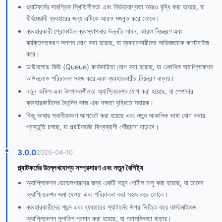
প্ল্যাটফর্মের সামগ্রিক স্থিতিশীলতা এবং নির্ভরযোগ্যতা আরও বৃদ্ধি করা হয়েছে, যা
দীর্ঘমেয়াদী ব্যবহারের জন্য এটিকে আরও মজবুত করে তোলে।
ব্যবহারকারী প্রোফাইল ব্যবস্থাপনার উন্নতি সাধন, আরও নিয়ন্ত্রণ এবং
ব্যক্তিগতকরণ অপশন যোগ করা হয়েছে, যা ব্যবহারকারীদের অভিজ্ঞতাকে কাস্টমাইজ
করে।
ডাউনলোড কিউ (Queue) কার্যকারিতা যোগ করা হয়েছে, যা একাধিক অ্যাপ্লিকেশন
ডাউনলোড পরিচালনা সহজ করে এবং ব্যবহারকারীর নিয়ন্ত্রণ বাড়ায়।
নতুন অফিস এবং উৎপাদনশীলতা অ্যাপ্লিকেশন যোগ করা হয়েছে, যা পেশাদার
ব্যবহারকারীদের দৈনন্দিন কাজ এবং দক্ষতা বৃদ্ধিতে সহায়ক।
কিছু ভাষার স্থানীয়করণ আপডেট করা হয়েছে এবং নতুন আঞ্চলিক ভাষা যোগ করার
প্রস্তুতি চলছে, যা প্ল্যাটফর্মের বিশ্বব্যাপী পৌঁছানো বাড়াবে।
3.0.0
2026-04-10
প্ল্যাটফর্মের উল্লেখযোগ্য সম্প্রসারণ এবং নতুন বৈশিষ্ট্য
অ্যাপ্লিকেশন ডেভেলপারদের জন্য একটি নতুন পোর্টাল চালু করা হয়েছে, যা তাদের
অ্যাপ্লিকেশন জমা দেওয়া এবং পরিচালনা করা সহজ করে তোলে।
ব্যবহারকারীদের পছন্দ এবং ব্যবহারের প্যাটার্নের উপর ভিত্তি করে কাস্টমাইজড
অ্যাপ্লিকেশন সুপারিশ প্রদান করা হয়েছে, যা প্রাসঙ্গিকতা বাড়ায়।