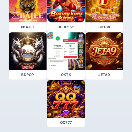
XBAJEE
HEHE555
BD188
BDPOP
OKTK
JETA9
QQ777