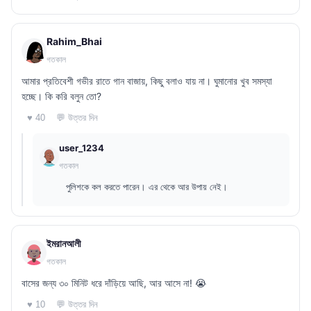
Rahim_Bhai
গতকাল
আমার প্রতিবেশী গভীর রাতে গান বাজায়, কিছু বলাও যায় না। ঘুমানোর খুব সমস্যা
হচ্ছে। কি করি বলুন তো?
💬 উত্তর দিন
♥ 40
user_1234
গতকাল
পুলিশকে কল করতে পারেন। এর থেকে আর উপায় নেই।
ইমরানআলী
গতকাল
বাসের জন্য ৩০ মিনিট ধরে দাঁড়িয়ে আছি, আর আসে না! 😭
💬 উত্তর দিন
♥ 10