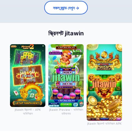
সকল ব্র্যান্ড দেখুন →
স্ক্রিনশট jitawin
jitawin স্ক্রিনশট - APK
jitawin Preview - অফিসিয়াল
অফিসিয়াল
ডাউনলোড
jitawin স্ক্রিনশট অফিসিয়াল APK