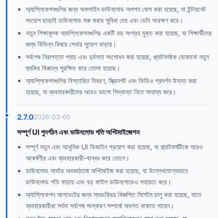
অ্যাপ্লিকেশনগুলির জন্য অফলাইন ডাউনলোড অপশন যোগ করা হয়েছে, যা ইন্টারনেট
সংযোগ ছাড়াই ডাউনলোড শুরু করার সুবিধা দেয় এবং ডেটা সংরক্ষণ করে।
নতুন শিক্ষামূলক অ্যাপ্লিকেশনগুলির একটি বড় সংগ্রহ যুক্ত করা হয়েছে, যা শিক্ষার্থীদের
জন্য বিভিন্ন বিষয়ে শেখার সুযোগ বাড়ায়।
সর্বশেষ নিরাপত্তা প্যাচ এবং দুর্বলতা সংশোধন করা হয়েছে, প্ল্যাটফর্মকে যেকোনো নতুন
হুমকির বিরুদ্ধে সুরক্ষিত করে তোলা হয়েছে।
অ্যাপ্লিকেশনগুলির বিস্তারিত বিবরণ, স্ক্রিনশট এবং ভিডিও প্রদর্শন উন্নত করা
হয়েছে, যা ব্যবহারকারীদের আরও ভালো সিদ্ধান্ত নিতে সাহায্য করে।
2.7.0
2026-03-05
সম্পূর্ণ UI পুনর্গঠন এবং ডাউনলোড গতি অপ্টিমাইজেশন
সম্পূর্ণ নতুন এবং আধুনিক UI ডিজাইন প্রয়োগ করা হয়েছে, যা প্ল্যাটফর্মটিকে আরও
আকর্ষণীয় এবং ব্যবহারকারী-বান্ধব করে তোলে।
ডাউনলোড সার্ভার অবকাঠামো অপ্টিমাইজ করা হয়েছে, যা উল্লেখযোগ্যভাবে
ডাউনলোড গতি বাড়ায় এবং বড় ফাইল ডাউনলোডেও সহায়তা করে।
অ্যাপ্লিকেশন আপডেটের জন্য স্বয়ংক্রিয় বিজ্ঞপ্তি সিস্টেম চালু করা হয়েছে, যাতে
ব্যবহারকারীরা সর্বদা সর্বশেষ সংস্করণ সম্পর্কে অবগত থাকতে পারেন।