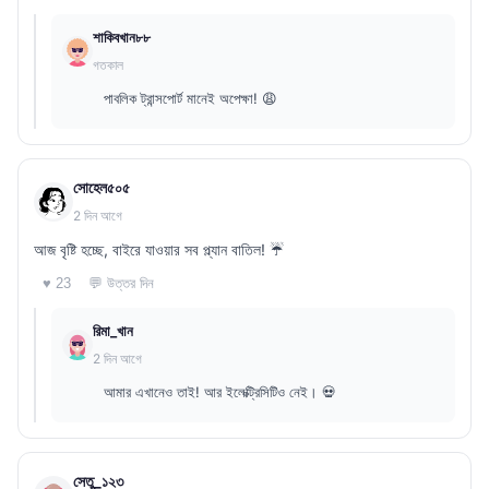
শাকিবখান৮৮
গতকাল
পাবলিক ট্রান্সপোর্ট মানেই অপেক্ষা! 😩
সোহেল৫০৫
2 দিন আগে
আজ বৃষ্টি হচ্ছে, বাইরে যাওয়ার সব প্ল্যান বাতিল! ☔️
💬 উত্তর দিন
♥ 23
রিমা_খান
2 দিন আগে
আমার এখানেও তাই! আর ইলেক্ট্রিসিটিও নেই। 💀
সেতু_১২৩