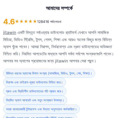
আমাদের সম্পর্কে
4.6
★
★
★
★
★
128416 পর্যালোচনা
jitawin
একটি বিস্তৃত সফ্টওয়্যার ডাউনলোড প্ল্যাটফর্ম যেখানে আপনি সামাজিক
মিডিয়া, ভিডিও স্ট্রিমিং, টুলস, গেমস, শিক্ষা এবং আরও অনেক কিছুর জন্য বিভিন্ন
অ্যাপ খুঁজে পাবেন। আমরা নিরাপদ, নির্ভরযোগ্য এবং দ্রুত ডাউনলোডের অভিজ্ঞতা
নিশ্চিত করি। নিয়মিত আপডেটের মাধ্যমে আপনি সর্বদা সর্বশেষ সংস্করণগুলি পাবেন।
আপনার সব অ্যাপের প্রয়োজনের জন্য jitawin আপনার সেরা পছন্দ।
বিভিন্ন ধরনের অ্যাপের বিশাল সংগ্রহ (সামাজিক, ভিডিও, টুলস, গেম, শিক্ষা)।
নিরাপদ এবং ভাইরাস-মুক্ত ডাউনলোড নিশ্চিত করে।
দ্রুত এবং স্থিতিশীল ডাউনলোডের গতি প্রদান করে।
নিয়মিত অ্যাপ আপডেট এবং নতুন সংস্করণ উপলব্ধ।
সহজ ব্যবহারকারী ইন্টারফেস এবং উন্নত অনুসন্ধান কার্যকারিতা।
বিস্তারিত অ্যাপ তথ্য এবং ব্যবহারকারীর রিভিউ দেখার সুযোগ।