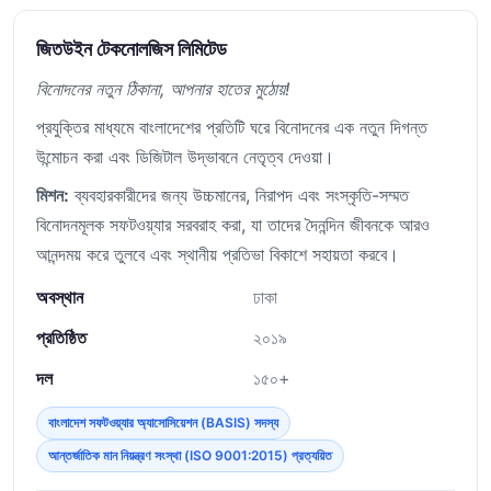
জিতউইন টেকনোলজিস লিমিটেড
বিনোদনের নতুন ঠিকানা, আপনার হাতের মুঠোয়!
প্রযুক্তির মাধ্যমে বাংলাদেশের প্রতিটি ঘরে বিনোদনের এক নতুন দিগন্ত
উন্মোচন করা এবং ডিজিটাল উদ্ভাবনে নেতৃত্ব দেওয়া।
মিশন:
ব্যবহারকারীদের জন্য উচ্চমানের, নিরাপদ এবং সংস্কৃতি-সম্মত
বিনোদনমূলক সফটওয়্যার সরবরাহ করা, যা তাদের দৈনন্দিন জীবনকে আরও
আনন্দময় করে তুলবে এবং স্থানীয় প্রতিভা বিকাশে সহায়তা করবে।
অবস্থান
ঢাকা
প্রতিষ্ঠিত
২০১৯
দল
১৫০+
বাংলাদেশ সফটওয়্যার অ্যাসোসিয়েশন (BASIS) সদস্য
আন্তর্জাতিক মান নিয়ন্ত্রণ সংস্থা (ISO 9001:2015) প্রত্যয়িত