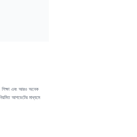
মস, শিক্ষা এবং আরও অনেক
 নিয়মিত আপডেটের মাধ্যমে