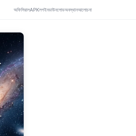
অফিসিয়াল
APK
লগইন
ডাউনলোড
অবস্থান
আলোচনা