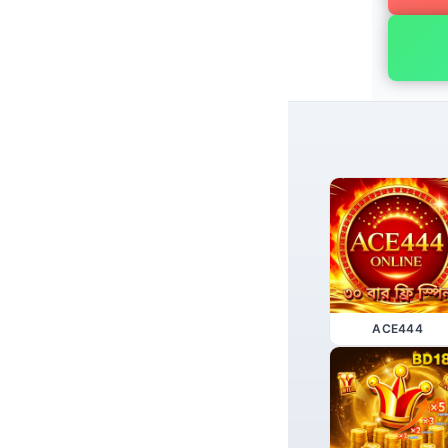
ACE444