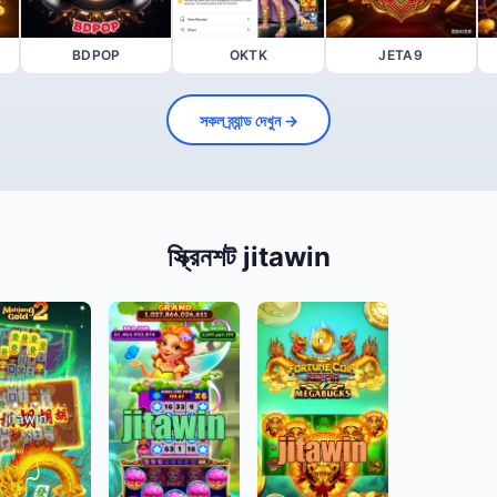
BDPOP
OKTK
JETA9
সকল ব্র্যান্ড দেখুন →
স্ক্রিনশট jitawin