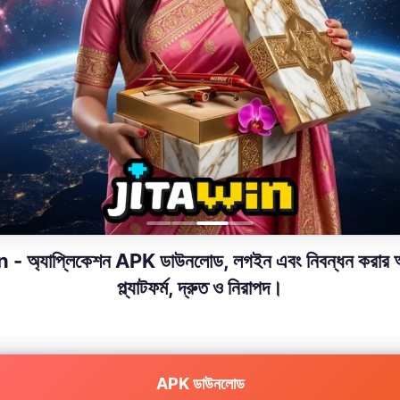
 - অ্যাপ্লিকেশন APK ডাউনলোড, লগইন এবং নিবন্ধন করার অ
প্ল্যাটফর্ম, দ্রুত ও নিরাপদ।
APK ডাউনলোড