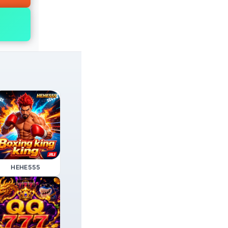
HEHE555