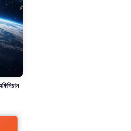
ফিসিয়াল