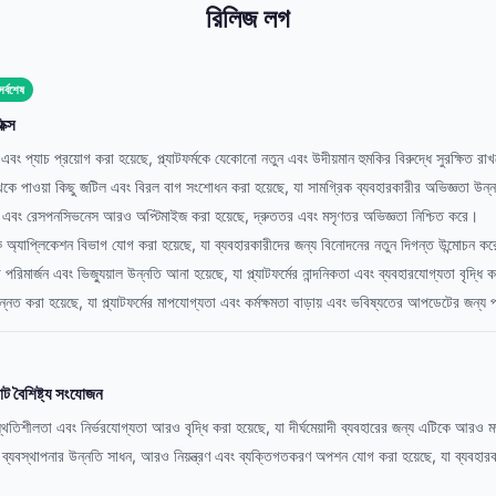
রিলিজ লগ
সর্বশেষ
ক্স
এবং প্যাচ প্রয়োগ করা হয়েছে, প্ল্যাটফর্মকে যেকোনো নতুন এবং উদীয়মান হুমকির বিরুদ্ধে সুরক্ষিত র
 থেকে পাওয়া কিছু জটিল এবং বিরল বাগ সংশোধন করা হয়েছে, যা সামগ্রিক ব্যবহারকারীর অভিজ্ঞতা উন
গতি এবং রেসপনসিভনেস আরও অপ্টিমাইজ করা হয়েছে, দ্রুততর এবং মসৃণতর অভিজ্ঞতা নিশ্চিত করে।
অ্যাপ্লিকেশন বিভাগ যোগ করা হয়েছে, যা ব্যবহারকারীদের জন্য বিনোদনের নতুন দিগন্ত উন্মোচন ক
ার্জন এবং ভিজ্যুয়াল উন্নতি আনা হয়েছে, যা প্ল্যাটফর্মের নান্দনিকতা এবং ব্যবহারযোগ্যতা বৃদ্ধি 
্নত করা হয়েছে, যা প্ল্যাটফর্মের মাপযোগ্যতা এবং কর্মক্ষমতা বাড়ায় এবং ভবিষ্যতের আপডেটের জন্য 
োট বৈশিষ্ট্য সংযোজন
ক স্থিতিশীলতা এবং নির্ভরযোগ্যতা আরও বৃদ্ধি করা হয়েছে, যা দীর্ঘমেয়াদী ব্যবহারের জন্য এটিকে আ
 ব্যবস্থাপনার উন্নতি সাধন, আরও নিয়ন্ত্রণ এবং ব্যক্তিগতকরণ অপশন যোগ করা হয়েছে, যা ব্যবহার