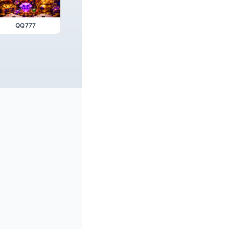
QQ777