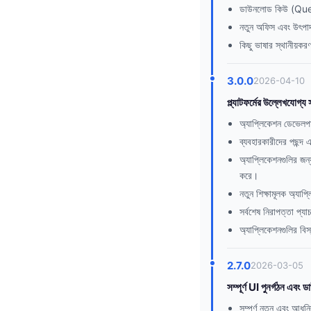
ডাউনলোড কিউ (Queue) 
নতুন অফিস এবং উৎপাদন
কিছু ভাষার স্থানীয়কর
3.0.0
2026-04-10
প্ল্যাটফর্মের উল্লেখযোগ্য 
অ্যাপ্লিকেশন ডেভেলপা
ব্যবহারকারীদের পছন্দ এ
অ্যাপ্লিকেশনগুলির জন
করে।
নতুন শিক্ষামূলক অ্যাপ্
সর্বশেষ নিরাপত্তা প্যা
অ্যাপ্লিকেশনগুলির বিস
2.7.0
2026-03-05
সম্পূর্ণ UI পুনর্গঠন এব
সম্পূর্ণ নতুন এবং আধু