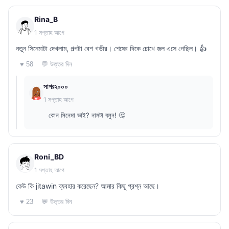
Rina_B
1 সপ্তাহ আগে
নতুন সিনেমাটা দেখলাম, গল্পটা বেশ গভীর। শেষের দিকে চোখে জল এসে গেছিল। 👍
💬 উত্তর দিন
♥ 58
সাগর২০০০
1 সপ্তাহ আগে
কোন সিনেমা ভাই? নামটা বলুন! 🤔
Roni_BD
1 সপ্তাহ আগে
কেউ কি jitawin ব্যবহার করেছেন? আমার কিছু প্রশ্ন আছে।
💬 উত্তর দিন
♥ 23