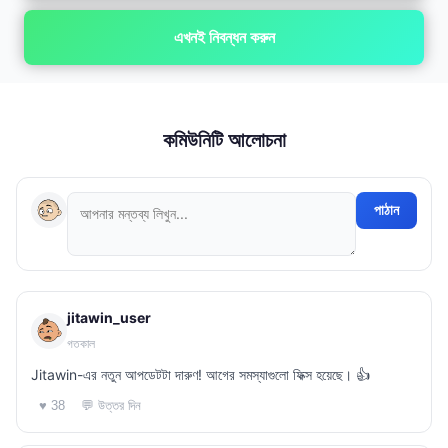
এখনই নিবন্ধন করুন
কমিউনিটি আলোচনা
পাঠান
jitawin_user
গতকাল
Jitawin-এর নতুন আপডেটটা দারুণ! আগের সমস্যাগুলো ফিক্স হয়েছে। 👍
💬 উত্তর দিন
♥ 38