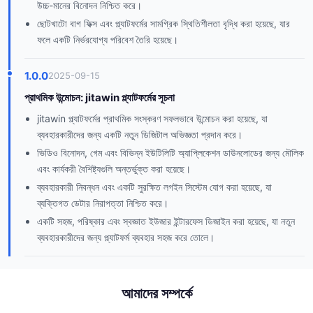
উচ্চ-মানের বিনোদন নিশ্চিত করে।
ছোটখাটো বাগ ফিক্স এবং প্ল্যাটফর্মের সামগ্রিক স্থিতিশীলতা বৃদ্ধি করা হয়েছে, যার
ফলে একটি নির্ভরযোগ্য পরিবেশ তৈরি হয়েছে।
1.0.0
2025-09-15
প্রাথমিক উন্মোচন: jitawin প্ল্যাটফর্মের সূচনা
jitawin প্ল্যাটফর্মের প্রাথমিক সংস্করণ সফলভাবে উন্মোচন করা হয়েছে, যা
ব্যবহারকারীদের জন্য একটি নতুন ডিজিটাল অভিজ্ঞতা প্রদান করে।
ভিডিও বিনোদন, গেম এবং বিভিন্ন ইউটিলিটি অ্যাপ্লিকেশন ডাউনলোডের জন্য মৌলিক
এবং কার্যকরী বৈশিষ্ট্যগুলি অন্তর্ভুক্ত করা হয়েছে।
ব্যবহারকারী নিবন্ধন এবং একটি সুরক্ষিত লগইন সিস্টেম যোগ করা হয়েছে, যা
ব্যক্তিগত ডেটার নিরাপত্তা নিশ্চিত করে।
একটি সহজ, পরিষ্কার এবং স্বজ্ঞাত ইউজার ইন্টারফেস ডিজাইন করা হয়েছে, যা নতুন
ব্যবহারকারীদের জন্য প্ল্যাটফর্ম ব্যবহার সহজ করে তোলে।
আমাদের সম্পর্কে