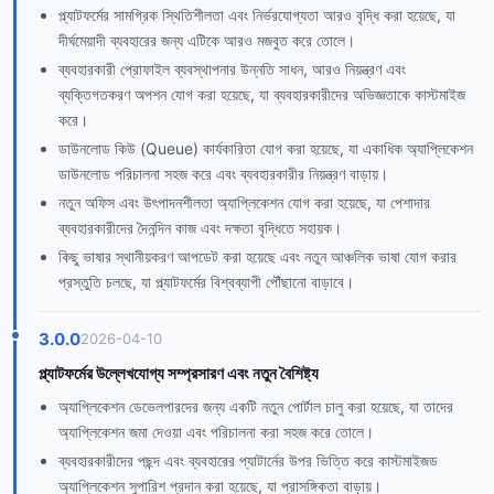
প্ল্যাটফর্মের সামগ্রিক স্থিতিশীলতা এবং নির্ভরযোগ্যতা আরও বৃদ্ধি করা হয়েছে, যা
দীর্ঘমেয়াদী ব্যবহারের জন্য এটিকে আরও মজবুত করে তোলে।
ব্যবহারকারী প্রোফাইল ব্যবস্থাপনার উন্নতি সাধন, আরও নিয়ন্ত্রণ এবং
ব্যক্তিগতকরণ অপশন যোগ করা হয়েছে, যা ব্যবহারকারীদের অভিজ্ঞতাকে কাস্টমাইজ
করে।
ডাউনলোড কিউ (Queue) কার্যকারিতা যোগ করা হয়েছে, যা একাধিক অ্যাপ্লিকেশন
ডাউনলোড পরিচালনা সহজ করে এবং ব্যবহারকারীর নিয়ন্ত্রণ বাড়ায়।
নতুন অফিস এবং উৎপাদনশীলতা অ্যাপ্লিকেশন যোগ করা হয়েছে, যা পেশাদার
ব্যবহারকারীদের দৈনন্দিন কাজ এবং দক্ষতা বৃদ্ধিতে সহায়ক।
কিছু ভাষার স্থানীয়করণ আপডেট করা হয়েছে এবং নতুন আঞ্চলিক ভাষা যোগ করার
প্রস্তুতি চলছে, যা প্ল্যাটফর্মের বিশ্বব্যাপী পৌঁছানো বাড়াবে।
3.0.0
2026-04-10
প্ল্যাটফর্মের উল্লেখযোগ্য সম্প্রসারণ এবং নতুন বৈশিষ্ট্য
অ্যাপ্লিকেশন ডেভেলপারদের জন্য একটি নতুন পোর্টাল চালু করা হয়েছে, যা তাদের
অ্যাপ্লিকেশন জমা দেওয়া এবং পরিচালনা করা সহজ করে তোলে।
ব্যবহারকারীদের পছন্দ এবং ব্যবহারের প্যাটার্নের উপর ভিত্তি করে কাস্টমাইজড
অ্যাপ্লিকেশন সুপারিশ প্রদান করা হয়েছে, যা প্রাসঙ্গিকতা বাড়ায়।