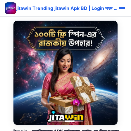
jitawin Trending jitawin Apk BD | Login সহজ Bonus 🔥