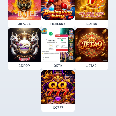
XBAJEE
HEHE555
BD188
BDPOP
OKTK
JETA9
QQ777