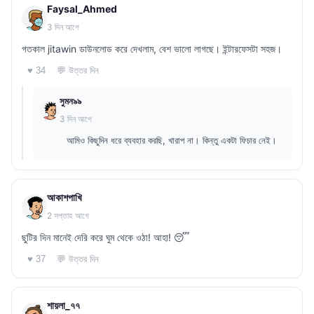
Faysal_Ahmed
3 দিন আগে
গতকাল jitawin ডাউনলোড করে দেখলাম, বেশ ভালো লাগছে। ইন্টারফেসটা সহজ।
💬 উত্তর দিন
♥ 34
সুমন৯৯
3 দিন আগে
আমিও কিছুদিন ধরে ব্যবহার করছি, খারাপ না। কিন্তু একটা ফিচার নেই।
আকাশপাখি
2 সপ্তাহ আগে
ছুটির দিন মানেই দেরি করে ঘুম থেকে ওঠা! আহা! 😴
💬 উত্তর দিন
♥ 37
শায়লা_৭৭